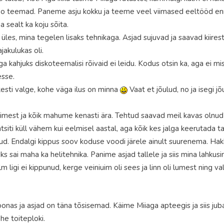
peo teemad. Paneme asju kokku ja teeme veel viimased eeltööd enn
a sealt ka koju sõita.
s, mina tegelen lisaks tehnikaga. Asjad sujuvad ja saavad kiiresti
jakulukas oli.
aga kahjuks diskoteemalisi rõivaid ei leidu. Kodus otsin ka, aga ei mi
esse.
sti valge, kohe väga ilus on minna
Vaat et jõulud, no ja isegi j
nimest ja kõik mahume kenasti ära. Tehtud saavad meil kavas olnud a
ntsiti küll vähem kui eelmisel aastal, aga kõik kes jalga keerutada t
d. Endalgi kippus soov koduse voodi järele ainult suurenema. Hak
 üks sai maha ka helitehnika. Panime asjad tallele ja siis mina lahku
lm ligi ei kippunud, kerge veiniuim oli sees ja linn oli lumest ning v
oonas ja asjad on täna tõsisemad. Käime Miiaga apteegis ja siis juba 
he toiteploki.