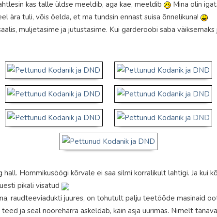
kahtlesin kas talle üldse meeldib, aga kae, meeldib
Mina olin igat
eel ära tuli, võis öelda, et ma tundsin ennast suisa õnnelikuna!
saalis, muljetasime ja jutustasime. Kui garderoobi saba väiksemaks j
 hall. Hommikusöögi kõrvale ei saa silmi korralikult lahtigi. Ja kui k
uesti pikali visatud
a, raudteeviadukti juures, on tohutult palju teetööde masinaid oote
eed ja seal noorehärra askeldab, käin asja uurimas. Nimelt tänava