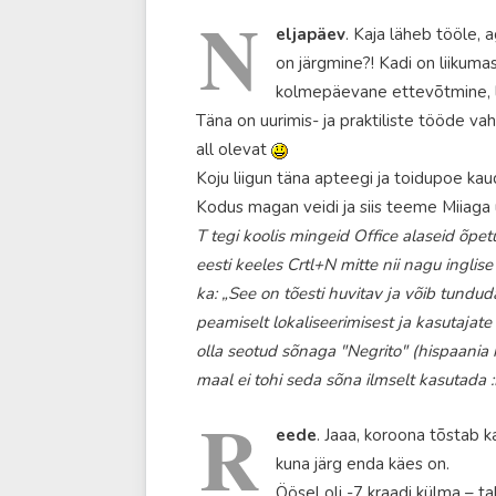
N
eljapäev
. Kaja läheb tööle, 
on järgmine?! Kadi on liikum
kolmepäevane ettevõtmine, lood
Täna on uurimis- ja praktiliste tööde va
all olevat
Koju liigun täna apteegi ja toidupoe kau
Kodus magan veidi ja siis teeme Miiag
T tegi koolis mingeid Office alaseid õpet
eesti keeles Crtl+N mitte nii nagu inglis
ka: „See on tõesti huvitav ja võib tundud
peamiselt lokaliseerimisest ja kasutajate
olla seotud sõnaga "Negrito" (hispaania ke
maal ei tohi seda sõna ilmselt kasutada 
R
eede
. Jaaa, koroona tõstab k
kuna järg enda käes on.
Öösel oli -7 kraadi külma – ta