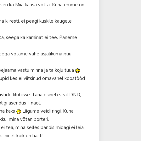
vatsen ka Miia kaasa võtta. Kuna emme on
kiiresti, ei peagi kuskile kaugele
uta, seega ka kaminat ei tee. Paneme
 seega võtame vähe asjalikuma puu
teejaama vastu minna ja ta koju tuua
rupid kes ei viitsinud omavahel koostööd
listide klubisse. Täna esineb seal DND,
ligi asendus I' näol.
ama kaks
Liigume veidi ringi. Kuna
kku, mina võtan porteri.
i tea, mina selles bändis midagi ei leia,
 nii et kõik on hästi!