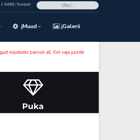
- Otsid midagi kindlat? 
1 9488 /
Kontakt
jMuud
jGalerii
ud nüüdseks parooli all. Kel vaja juurde
Puka