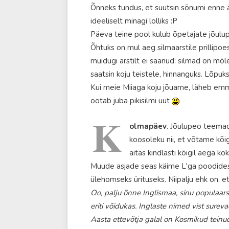
Õnneks tundus, et suutsin sõnumi enne 
ideeliselt minagi lolliks :P
Päeva teine pool kulub õpetajate jõulup
Õhtuks on mul aeg silmaarstile prillipoes
muidugi arstilt ei saanud: silmad on mõlem
saatsin koju teistele, hinnanguks. Lõpuk
Kui meie Miiaga koju jõuame, läheb emm
ootab juba pikisilmi uut
K
olmapäev
. Jõulupeo teemad 
koosoleku nii, et võtame kõig
aitas kindlasti kõigil aega ko
Muude asjade seas käime L'ga poodides 
ülehomseks ürituseks. Niipalju ehk on, et
Oo, palju õnne Inglismaa, sinu populaa
eriti võidukas. Inglaste nimed vist surevad
Aasta ettevõtja galal on Kosmikud teinud