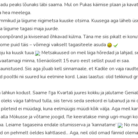
, sadu peaks lõunaks läbi saama. Mul on Pukas käimise plaan ja ka
ta hea meelega.
ikud ja liigume riigimetsa kuuske otsima. Kuusega aga läheb üsna 
a liigume tagasi maja juurde.
onpõrand ja kiviseinad õhkavad külma. Täna me siis pikalt ei kon
laome puid täis – võimegi vaikselt tagasiteele asuda
oju ka kuusk tuua
Metsakuused on meil liiga hõredad ja lahjad,
 vaatamagi minna, tõenäoliselt 15 euro eest sellist puud ei saa.
aunistused. Siis aga jõuab kell sinnamaale, et Kadile on vaja raud
oltki nii suured kui eelmine kord. Laias laastus: olid tekkinud g
 lahkun kodust. Saame I'ga Kvartali juures kokku ja jalutame Genia
 oleks väga tahtnud tulla, siis tervis seda seekord ei lubanud ja nii o
 pileteid ei müüdagi, kuna eelmüügis müüdi kõik välja. Aga meil k
e alla Mökusse ja võtame joogid, I'le keeratakse mingi ugri-mugri ko
a. Leiame tagaseina endale istumisserva ja ’kannatame’
No ma e
ad on pehmelt öeldes kahtlased... Aga, neil olid omad fännid olemas,