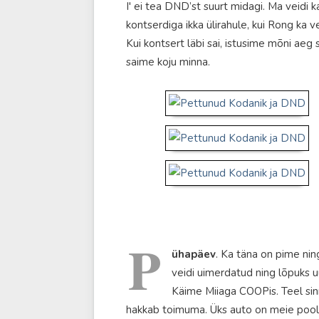
I' ei tea DND’st suurt midagi. Ma veidi 
kontserdiga ikka ülirahule, kui Rong ka v
Kui kontsert läbi sai, istusime mõni aeg 
saime koju minna.
P
ühapäev
. Ka täna on pime ning
veidi uimerdatud ning lõpuks u
Käime Miiaga COOPis. Teel sinn
hakkab toimuma. Üks auto on meie pool t