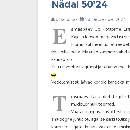
Nädal 50’24
J. Raudmaa
18 Detsember 2024
E
smaspäev
. Öö. Kottpime. Li
Kaja ja lapsed magavad nii sü
Hommikul meenub, et reedel jä
ikka, pilla-palla. Masinad kappide vahel
kannab ära.
Kuulun kooli kriisigruppi ja täna on meil
Vedelemisest jäävad kondid kangeks, mid
T
eisipäev
. Täna tuleb tegeled
mudellennuki teemad.
Vaatan pangaväljavõttest, et pa
analoogne juhus oli, aga ise siiski lollik
korra üle kiigata. Ja siis avastan, et m