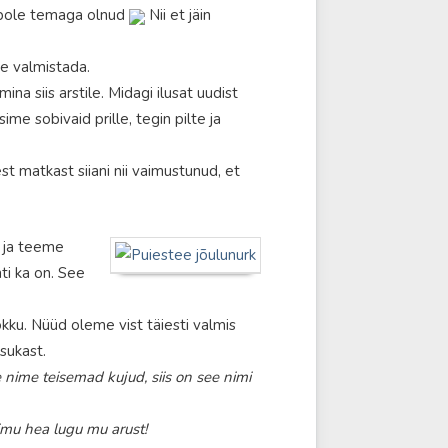
l pole temaga olnud
Nii et jäin
te valmistada.
na siis arstile. Midagi ilusat uudist
sime sobivaid prille, tegin pilte ja
 matkast siiani nii vaimustunud, et
s ja teeme
ti ka on. See
ku. Nüüd oleme vist täiesti valmis
sukast.
e nime teisemad kujud, siis on see nimi
imu hea lugu mu arust!