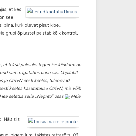
jas, et kes
 on see
piina, kurk olevat pisut kibe...
 grupi õpilastel paistab kõik kontrolli
e, et teksti paksuks tegemise kiirklahv on
ud sama. Igatahes uurin siis: Copilotilt
es ja Ctrl+N eesti keeles, tulenevad
eesti keeles kasutatakse Ctrl+N, mis võib
” Hea seletus selle „Negrito” osas
Meie
 Näis siis
anud, pigem lumi takistas rattasõitu (Y)