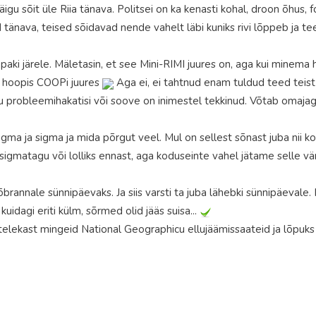
äigu sõit üle Riia tänava. Politsei on ka kenasti kohal, droon õhus,
 tänava, teised sõidavad nende vahelt läbi kuniks rivi lõppeb ja t
aki järele. Mäletasin, et see Mini-RIMI juures on, aga kui minema 
 hoopis COOPi juures
Aga ei, ei tahtnud enam tuldud teed teist 
probleemihakatisi või soove on inimestel tekkinud. Võtab omajag
 sigma ja sigma ja mida põrgut veel. Mul on sellest sõnast juba nii 
 sigmatagu või lolliks ennast, aga koduseinte vahel jätame selle vär
õbrannale sünnipäevaks. Ja siis varsti ta juba lähebki sünnipäevale.
kuidagi eriti külm, sõrmed olid jääs suisa...
lekast mingeid National Geographicu ellujäämissaateid ja lõpuks 