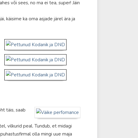
ahes või sees, no ma ei tea, super! Jäin
äi, käisime ka oma asjade järel ära ja
õht täis, saab
l, vilkurid peal. Tundub, et midagi
puhastusfirmal olla mingi uue maja