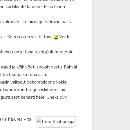
e kui liikvele läheme. Mina lähen
 valmis, mitte nii nagu eelmine aasta,
skit. Seega olen stiilitu täna
Veidi
õulupidu on ju täna, kuigi jõulumeeleolu
sjad ja kõik võeti soojalt vastu. Rahval
ahtsid, seda ka teha said.
kasin vaikselt dekoratsioone kokku
sin, kümmekond tegelinskit veel jäid.
algustusest kenasti hele. Üheks olin
ka I' juures – ta