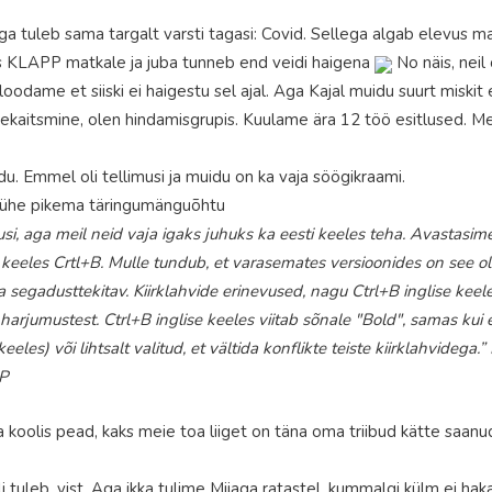
aga tuleb sama targalt varsti tagasi: Covid. Sellega algab elevus ma
as KLAPP matkale ja juba tunneb end veidi haigena
No näis, neil
ame et siiski ei haigestu sel ajal. Aga Kajal muidu suurt miskit ei 
hekaitsmine, olen hindamisgrupis. Kuulame ära 12 töö esitlused. Meie
du. Emmel oli tellimusi ja muidu on ka vaja söögikraami.
a ühe pikema täringumänguõhtu
usi, aga meil neid vaja igaks juhuks ka eesti keeles teha. Avastasim
e keeles Crtl+B. Mulle tundub, et varasemates versioonides on see oln
a segadusttekitav. Kiirklahvide erinevused, nagu Ctrl+B inglise keel
 harjumustest. Ctrl+B inglise keeles viitab sõnale "Bold", samas kui 
eles) või lihtsalt valitud, et vältida konflikte teiste kiirklahvidega.
:P
a koolis pead, kaks meie toa liiget on täna oma triibud kätte saanud.
li tuleb, vist. Aga ikka tulime Miiaga ratastel, kummalgi külm ei hak