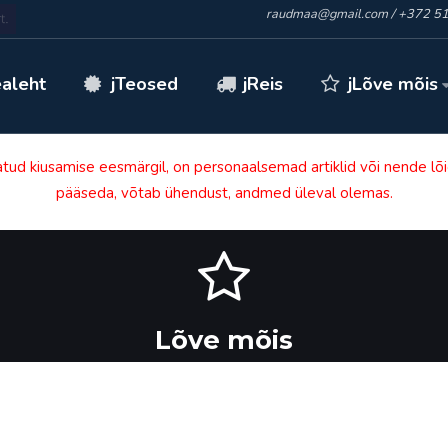
raudmaa@gmail.com
/
+372 51
jLõve mõis
ealeht
jTeosed
jReis
atud kiusamise eesmärgil, on personaalsemad artiklid või nende lõig
pääseda, võtab ühendust, andmed üleval olemas.
Lõve mõis