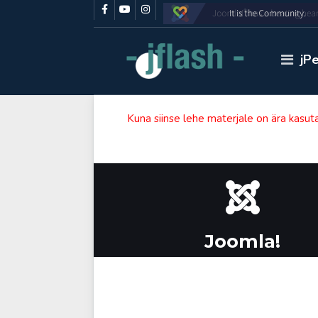
jP
Kuna siinse lehe materjale on ära kasut
Joomla!