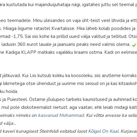
ära kustutada kui majandusjuhataja nägi, igatahes juttu sel teema
eo teemadele. Minu ülesandes on vaja üht-teist veel lihvida ja et
. Miiaga liigume ratastel Kvartalisse. Miia läheb kolab poodides ja mi
ad -1,75. Sai siis kohe ka prillid uued välja valitud ja tellitud. Otsi
s ladusin 360 eurot lauale ja jaanuaris peaks need valmis olema.
e Kadiga KLAPP matkaks vajalikku kraami ostma. Kadi on eelmisest
jätkuvad. Kui Liis kutsub kokku ka koosoleku, siis arutleme korrak
i liikmetega otse ühendust ja uurime mis seisud on ja kas kitsaskoh
kku hoida.
ja Puiesteel. Ostame jõulupeo tarbeks kaunistused ja auhinnad kok
 mul pole diskoteemalist riietust, aga vaatan, ehk leiab midagi kalt
rseimaks nimeks on
kasvanud Mohammad
. Kui võtta arvesse ka sell
 välja...
 kaveri kunagisest Steinfeldi esitatud loost
Kõigel On Kaal
. Kurjava