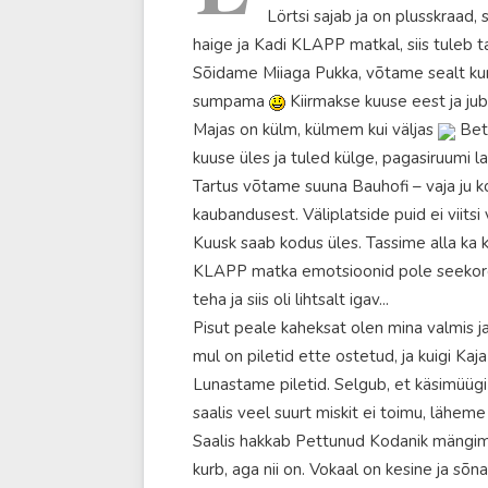
Lörtsi sajab ja on plusskraad
haige ja Kadi KLAPP matkal, siis tuleb 
Sõidame Miiaga Pukka, võtame sealt kumm
sumpama
Kiirmakse kuuse eest ja jub
Majas on külm, külmem kui väljas
Beto
kuuse üles ja tuled külge, pagasiruumi 
Tartus võtame suuna Bauhofi – vaja ju k
kaubandusest. Väliplatside puid ei viitsi
Kuusk saab kodus üles. Tassime alla ka k
KLAPP matka emotsioonid pole seekord po
teha ja siis oli lihtsalt igav...
Pisut peale kaheksat olen mina valmis ja
mul on piletid ette ostetud, ja kuigi Kaja
Lunastame piletid. Selgub, et käsimüügi
saalis veel suurt miskit ei toimu, lähem
Saalis hakkab Pettunud Kodanik mängim
kurb, aga nii on. Vokaal on kesine ja sõn