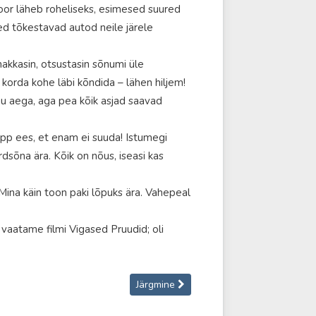
 foor läheb roheliseks, esimesed suured
eed tõkestavad autod neile järele
hakkasin, otsustasin sõnumi üle
korda kohe läbi kõndida – lähen hiljem!
u aega, aga pea kõik asjad saavad
kopp ees, et enam ei suuda! Istumegi
dsõna ära. Kõik on nõus, iseasi kas
 Mina käin toon paki lõpuks ära. Vahepeal
vaatame filmi Vigased Pruudid; oli
Järgmine artikkel: Nädal 49’24
Järgmine