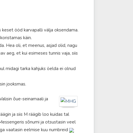
 keset ööd karvapalli välja oksendama.
koristamas käin.
a. Hea oli, et meenus, asjad olid, nagu
v aeg, et kui esimeses tunnis vaja, siis
mul midagi tarka kahjuks öelda ei olnud
sin jooksmas.
Valisin õue-seinamaali ja
ägin ja siis M räägib loo kuidas tal
le Messengeris sõnumi ja otsustasin veel
seega vaatasin eelmise kuu numbreid