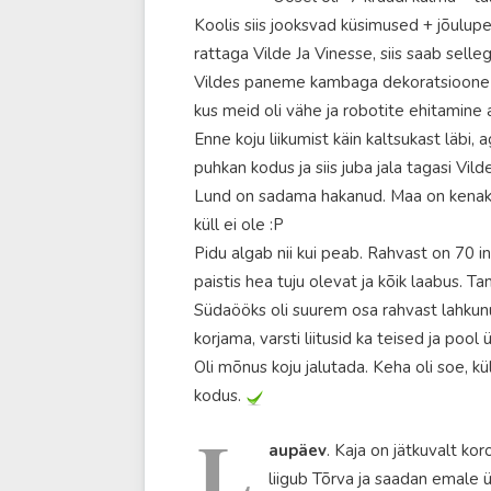
Koolis siis jooksvad küsimused + jõulu
rattaga Vilde Ja Vinesse, siis saab selleg
Vildes paneme kambaga dekoratsioone üle
kus meid oli vähe ja robotite ehitamine a
Enne koju liikumist käin kaltsukast läbi, 
puhkan kodus ja siis juba jala tagasi Vild
Lund on sadama hakanud. Maa on kenake
küll ei ole :P
Pidu algab nii kui peab. Rahvast on 70 i
paistis hea tuju olevat ja kõik laabus. Ta
Südaööks oli suurem osa rahvast lahkunu
korjama, varsti liitusid ka teised ja pool
Oli mõnus koju jalutada. Keha oli soe, kü
kodus.
L
aupäev
. Kaja on jätkuvalt kor
liigub Tõrva ja saadan emale ü