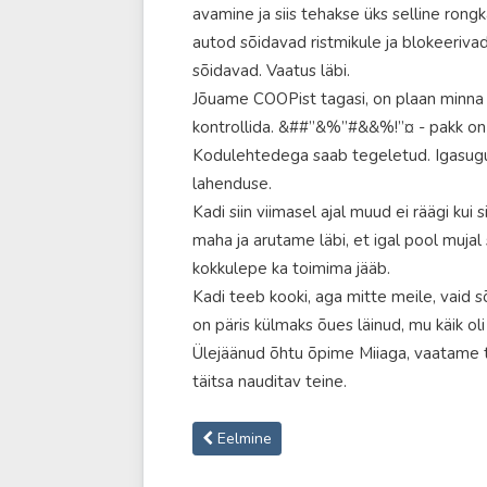
avamine ja siis tehakse üks selline rongk
autod sõidavad ristmikule ja blokeerivad
sõidavad. Vaatus läbi.
Jõuame COOPist tagasi, on plaan minna p
kontrollida. &##”&%”#&&%!”¤ - pakk on
Kodulehtedega saab tegeletud. Igasugu 
lahenduse.
Kadi siin viimasel ajal muud ei räägi kui
maha ja arutame läbi, et igal pool mujal
kokkulepe ka toimima jääb.
Kadi teeb kooki, aga mitte meile, vaid s
on päris külmaks õues läinud, mu käik oli 
Ülejäänud õhtu õpime Miiaga, vaatame te
täitsa nauditav teine.
Eelmine artikkel: Nädal 51’24
Eelmine