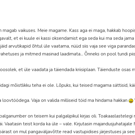
nn magab vaikuses. Meie magame. Kass aga ei maga, hakkab hoopis
gavalt, et ei kuule ei kassi oksendamist ega seda kui ma seda jama 
id arvutikapid õhtul üle vaatama, nüüd siis vaja see viga parandad
 vahetuses ja mitmed masinad laadimata... Õnneks on pool tundi piisa
 koosolek, et üle vaadata ja täiendada kriisiplaan. Täienduste osas 
agi mõistlikku teha ei ole. Lõpuks, kui teised magama sättisid, käi
a loovtöödega. Vaja on valida milliseid töid ma hindama hakkan
lganumber on teisem kui palgalipikul kirjas oli. Toakaaslastelegi rä
s jäi. Vaatasin teist korda ka üle – vale. Kirjutasin majandusjuhataja
iskipärast on mul pangaväljavõtte read vastupidises järjestuses ja 