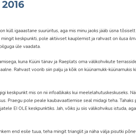
 2016
, on küll igaaastane suurüritus, aga mis minu jaoks jääb üsna tõsiselt 
 mingit keskpunkti, pole aktiivset kauplemist ja rahvast on ilusa ilma 
a pilguga üle vaadata.
amisega, kuna Küüni tänav ja Raeplats oma välikohvikute terrassid
alne. Rahvast voorib siin palju ja kõik on küünarnukk-küünarnukis kin
i keskpunkt mis on nii infoallikaks kui meelelahutuskeskuseks. Näi
sus. Praegu pole peale kaubavaatlemise seal midagi teha. Tahaks 
atele EI OLE keskpunktiks. Jah, võiks ju siis välikohvikus istuda, 
kem end esile tuua, teha mingit trianglit ja näha välja pisutki põ