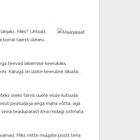
lahjaks. Miks? Lihtsalt,
korral täiesti ülearu...
ega teevad liiklemise keerukaks.
ni. Käruga on üldse keeruline liikuda...
teks oleks tarvis uuele elule kutsuda
pisut peatuda ja aega maha võtta, aga
aga sinna teadupärast ilma midagi ostmata
nevamad. Miks mitte müüjate poolt teha