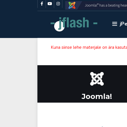
jP
Kuna siinse lehe materjale on ära kasut
Joomla!