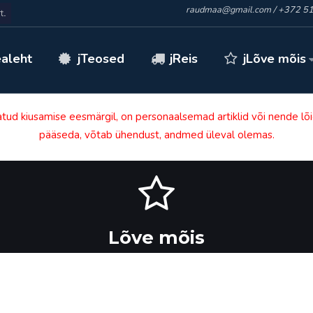
raudmaa@gmail.com
/
+372 51
jLõve mõis
ealeht
jTeosed
jReis
atud kiusamise eesmärgil, on personaalsemad artiklid või nende lõig
pääseda, võtab ühendust, andmed üleval olemas.
Lõve mõis