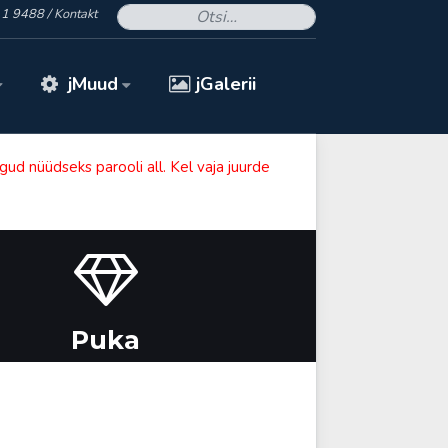
- Otsid midagi kindlat? 
1 9488 /
Kontakt
jMuud
jGalerii
ud nüüdseks parooli all. Kel vaja juurde
Puka