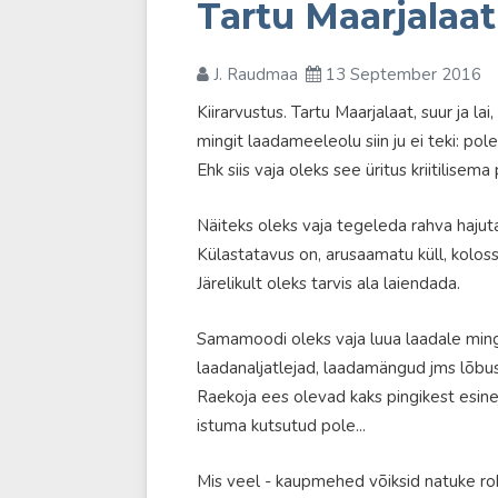
Tartu Maarjalaat
J. Raudmaa
13 September 2016
Kiirarvustus. Tartu Maarjalaat, suur ja lai
mingit laadameeleolu siin ju ei teki: pole
Ehk siis vaja oleks see üritus kriitilisem
Näiteks oleks vaja tegeleda rahva hajut
Külastatavus on, arusaamatu küll, kolossa
Järelikult oleks tarvis ala laiendada.
Samamoodi oleks vaja luua laadale mingig
laadanaljatlejad, laadamängud jms lõbu
Raekoja ees olevad kaks pingikest esinej
istuma kutsutud pole...
Mis veel - kaupmehed võiksid natuke roh