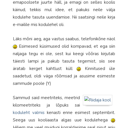
emapoolsete juurte häll, ja emagi on selles koolis
käinud, tekkis mul idee, et pakuks neile välja
kodulehe tasuta uuendamise. Nii saatsingi neile kirja
e-mailile mis kodulehel oli.
Läks mõni aeg, aga vastus saabus, telefonikõne näol
Esimesed küsimused olid kompavad, et ega siin
naljaga tegu ei ole, sest kui keegi võõras kirjutab
täiesti lampi ja pakub tasuta tegemist, siis see
äratab kerget kahtlust küll
Kinnitused üle
saadetud, oldi väga rõõmsad ja asusime esimeste
sammude poole (Y)
Sammud said meetriteks, meetrid
kilomeetriteks ja lõpuks sai
koduleht valmis
kenasti enne esimest septembrit.
Seega uus kooliaasta algas uue kodulehega
Hiljem me veel muidugi korraldasime seal pisut asju