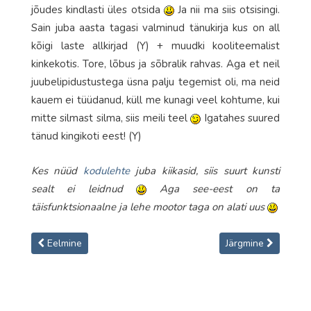
jõudes kindlasti üles otsida
Ja nii ma siis otsisingi.
Sain juba aasta tagasi valminud tänukirja kus on all
kõigi laste allkirjad (Y) + muudki kooliteemalist
kinkekotis. Tore, lõbus ja sõbralik rahvas. Aga et neil
juubelipidustustega üsna palju tegemist oli, ma neid
kauem ei tüüdanud, küll me kunagi veel kohtume, kui
mitte silmast silma, siis meili teel
Igatahes suured
tänud kingikoti eest! (Y)
Kes nüüd
kodulehte
juba kiikasid, siis suurt kunsti
sealt ei leidnud
Aga see-eest on ta
täisfunktsionaalne ja lehe mootor taga on alati uus
Eelmine artikkel: Õhtu Psühhoterroriga
Järgmine artikkel: 
Eelmine
Järgmine