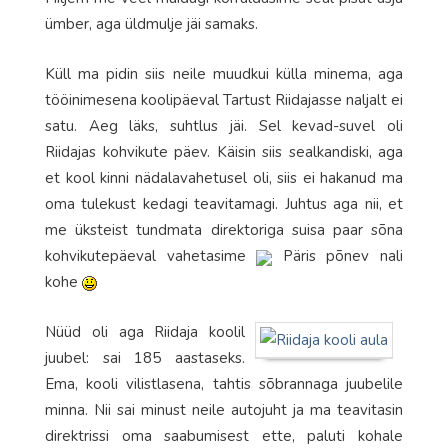
ümber, aga üldmulje jäi samaks.
Küll ma pidin siis neile muudkui külla minema, aga
tööinimesena koolipäeval Tartust Riidajasse naljalt ei
satu. Aeg läks, suhtlus jäi. Sel kevad-suvel oli
Riidajas kohvikute päev. Käisin siis sealkandiski, aga
et kool kinni nädalavahetusel oli, siis ei hakanud ma
oma tulekust kedagi teavitamagi. Juhtus aga nii, et
me üksteist tundmata direktoriga suisa paar sõna
kohvikutepäeval vahetasime
Päris põnev nali
kohe
Nüüd oli aga Riidaja koolil
juubel: sai 185 aastaseks.
Ema, kooli vilistlasena, tahtis sõbrannaga juubelile
minna. Nii sai minust neile autojuht ja ma teavitasin
direktrissi oma saabumisest ette, paluti kohale