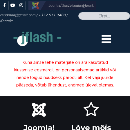
- Otsid midagi kindlat? -
raudmaa@gmail.com
/
+372 511 9488 /
Kontakt
Kuna siinse lehe materjale on ära kasutatud
kiusamise eesmärgil, on personaalsemad artiklid või
nende lõigud nüüdseks parooli all. Kel vaja juurde
pääseda, võtab ühendust, andmed üleval olemas.
Joomla!
Lõve mõis