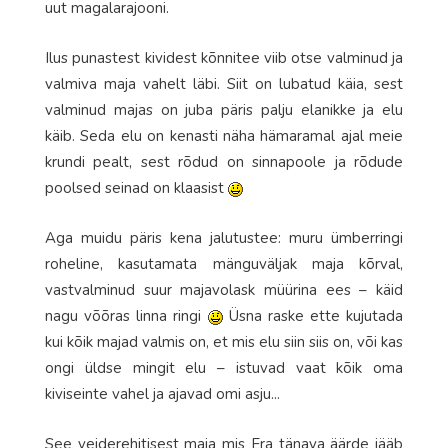
uut magalarajooni.
Ilus punastest kividest kõnnitee viib otse valminud ja
valmiva maja vahelt läbi. Siit on lubatud käia, sest
valminud majas on juba päris palju elanikke ja elu
käib. Seda elu on kenasti näha hämaramal ajal meie
krundi pealt, sest rõdud on sinnapoole ja rõdude
poolsed seinad on klaasist
Aga muidu päris kena jalutustee: muru ümberringi
roheline, kasutamata mänguväljak maja kõrval,
vastvalminud suur majavolask müürina ees – käid
nagu võõras linna ringi
Üsna raske ette kujutada
kui kõik majad valmis on, et mis elu siin siis on, või kas
ongi üldse mingit elu – istuvad vaat kõik oma
kiviseinte vahel ja ajavad omi asju...
See veiderehitisest maja mis Era tänava äärde jääb