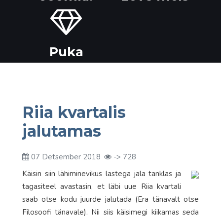
Puka
Riia kvartalis
jalutamas
07 Detsember 2018
-> 728
Käisin siin lähiminevikus lastega jala tanklas ja
tagasiteel avastasin, et läbi uue Riia kvartali
saab otse kodu juurde jalutada (Era tänavalt otse
Filosoofi tänavale). Nii siis käisimegi kiikamas seda