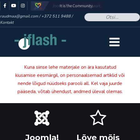
- Otsid midagi kindlat? -
raudmaa@gmail.com
/
+372 511 9488 /
Kontakt
Kuna siinse lehe materjale on ära kasutatud
kiusamise eesmärgil, on personaalsemad artiklid või
nende lõigud nüüdseks parooli all. Kel vaja juurde
pääseda, võtab ühendust, andmed üleval olemas.
Joomla!
Lõve mõis